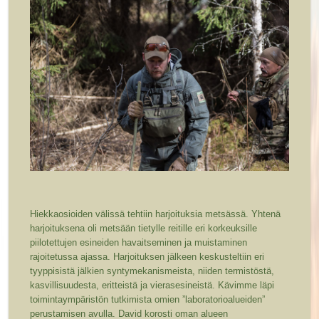
Hiekkaosioiden välissä tehtiin harjoituksia metsässä. Yhtenä
harjoituksena oli metsään tietylle reitille eri korkeuksille
piilotettujen esineiden havaitseminen ja muistaminen
rajoitetussa ajassa. Harjoituksen jälkeen keskusteltiin eri
tyyppisistä jälkien syntymekanismeista, niiden termistöstä,
kasvillisuudesta, eritteistä ja vierasesineistä. Kävimme läpi
toimintaympäristön tutkimista omien ”laboratorioalueiden”
perustamisen avulla. David korosti oman alueen