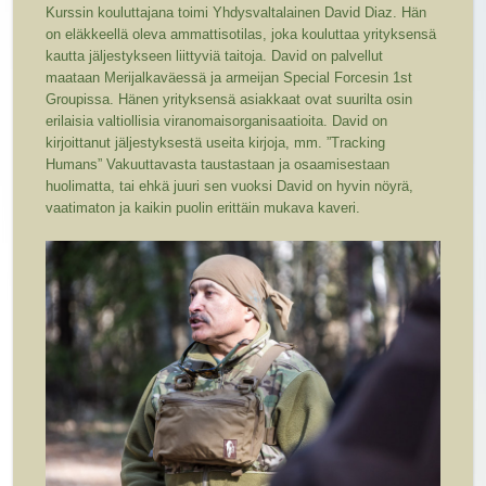
Kurssin kouluttajana toimi Yhdysvaltalainen David Diaz. Hän
on eläkkeellä oleva ammattisotilas, joka kouluttaa yrityksensä
kautta jäljestykseen liittyviä taitoja. David on palvellut
maataan Merijalkaväessä ja armeijan Special Forcesin 1st
Groupissa. Hänen yrityksensä asiakkaat ovat suurilta osin
erilaisia valtiollisia viranomaisorganisaatioita. David on
kirjoittanut jäljestyksestä useita kirjoja, mm. ”Tracking
Humans” Vakuuttavasta taustastaan ja osaamisestaan
huolimatta, tai ehkä juuri sen vuoksi David on hyvin nöyrä,
vaatimaton ja kaikin puolin erittäin mukava kaveri.