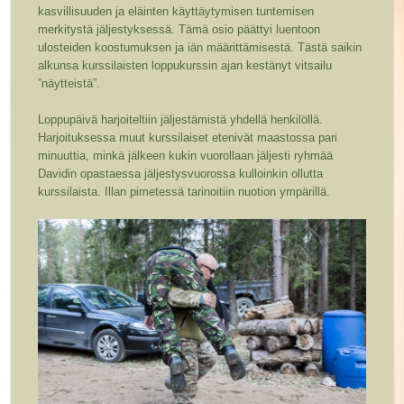
kasvillisuuden ja eläinten käyttäytymisen tuntemisen
merkitystä jäljestyksessä. Tämä osio päättyi luentoon
ulosteiden koostumuksen ja iän määrittämisestä. Tästä saikin
alkunsa kurssilaisten loppukurssin ajan kestänyt vitsailu
”näytteistä”.
Loppupäivä harjoiteltiin jäljestämistä yhdellä henkilöllä.
Harjoituksessa muut kurssilaiset etenivät maastossa pari
minuuttia, minkä jälkeen kukin vuorollaan jäljesti ryhmää
Davidin opastaessa jäljestysvuorossa kulloinkin ollutta
kurssilaista. Illan pimetessä tarinoitiin nuotion ympärillä.