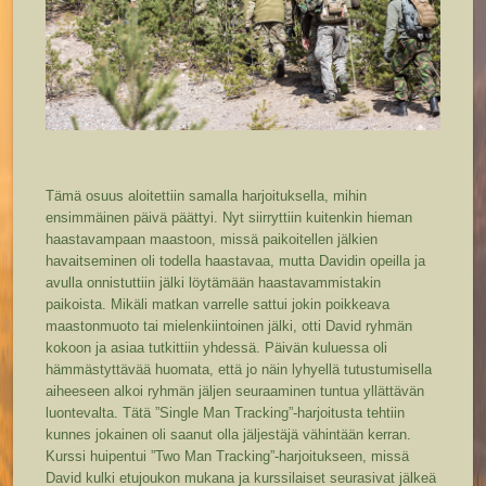
Tämä osuus aloitettiin samalla harjoituksella, mihin
ensimmäinen päivä päättyi. Nyt siirryttiin kuitenkin hieman
haastavampaan maastoon, missä paikoitellen jälkien
havaitseminen oli todella haastavaa, mutta Davidin opeilla ja
avulla onnistuttiin jälki löytämään haastavammistakin
paikoista. Mikäli matkan varrelle sattui jokin poikkeava
maastonmuoto tai mielenkiintoinen jälki, otti David ryhmän
kokoon ja asiaa tutkittiin yhdessä. Päivän kuluessa oli
hämmästyttävää huomata, että jo näin lyhyellä tutustumisella
aiheeseen alkoi ryhmän jäljen seuraaminen tuntua yllättävän
luontevalta. Tätä ”Single Man Tracking”-harjoitusta tehtiin
kunnes jokainen oli saanut olla jäljestäjä vähintään kerran.
Kurssi huipentui ”Two Man Tracking”-harjoitukseen, missä
David kulki etujoukon mukana ja kurssilaiset seurasivat jälkeä