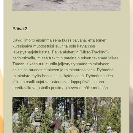
Päivä 2
David ilmoitti ensimmäisenä kurssipäivänä, että toinen
kurssipäivä muodostuisi suurilta osin käytännön
jäljestysharjoituksista. Päivä aloitettiin ”Micro-Tracking”-
harjoituksella, missä tutkittiin pareittain toisen tekemää jälkeä.
Tämän jälkeen tutustuttiin jäljestysryhmänä toimimiseen
erilaisine muodostelmineen ja toimintatapoineen. Ryhmänä
toimimista myös harjoiteltiin käytännössä. Ryhmäosuuden
jälkeen osallistujat varustautuivat loppupäivän aikana
tarvittavilla varusteilla ja siirryttiin syvemmälle metsään.