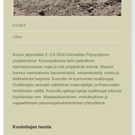
6.5.2014
Jukka
Kurssi järjestettiin 2.-3.5.2014 Orimattilan Pöyrysjärven
ympäristössä. Kurssipaikkana toimi paikallisen
metsästysseuran maja ja sitä ympäröivät metsät. Maasto
koostui sammaleista havumetsästä, sekametsästä, soista ja
hiekkaisista harjuista.
Kurssilla oli kymmenen osallistujaa.
Osallistujien ammatit vaihtelivat maanviljelijän ja finanssialan
henkilöstön välillä. Kurssilla opittuja taitoja osallistujat tulisivat
käyttämään mm. Maanpuolustuksen, metsästyksen ja
vapaaehtoisen pelastuspalvelutoiminnan yhteydessä.
Kouluttajan tausta