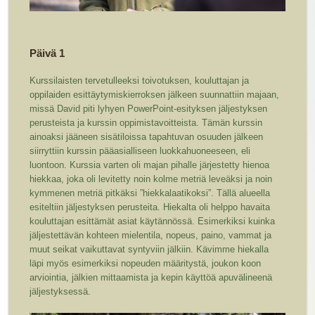
Päivä 1
Kurssilaisten tervetulleeksi toivotuksen, kouluttajan ja
oppilaiden esittäytymiskierroksen jälkeen suunnattiin majaan,
missä David piti lyhyen PowerPoint-esityksen jäljestyksen
perusteista ja kurssin oppimistavoitteista. Tämän kurssin
ainoaksi jääneen sisätiloissa tapahtuvan osuuden jälkeen
siirryttiin kurssin pääasialliseen luokkahuoneeseen, eli
luontoon. Kurssia varten oli majan pihalle järjestetty hienoa
hiekkaa, joka oli levitetty noin kolme metriä leveäksi ja noin
kymmenen metriä pitkäksi ”hiekkalaatikoksi”. Tällä alueella
esiteltiin jäljestyksen perusteita. Hiekalta oli helppo havaita
kouluttajan esittämät asiat käytännössä. Esimerkiksi kuinka
jäljestettävän kohteen mielentila, nopeus, paino, vammat ja
muut seikat vaikuttavat syntyviin jälkiin. Kävimme hiekalla
läpi myös esimerkiksi nopeuden määritystä, joukon koon
arviointia, jälkien mittaamista ja kepin käyttöä apuvälineenä
jäljestyksessä.