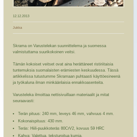
12.12.2013
Jukka
Skrama on Varustelekan suunnittelema ja suomessa
valmistuttama suurikokoinen veitsi.
Tämän kokoiset veitset ovat aina herättäneet ristiriitaisia
tuntemuksia suomalaisten erämiesten keskuudessa. Tässä
artikkelissa tutustumme Skramaan puhtaasti käyttöesineenä
ja työkaluna ilman minkäänlaisia ennakkoasenteita.
Varusteleka ilmoittaa nettisivuillaan materiaalit ja mitat
seuraavasti:
Terän pituus: 240 mm, leveys 46 mm, vahvuus 4 mm.
Kokonaispituus: 430 mm.
Teräs: Hiili-puukkoteräs 80CrV2, kovuus 59 HRC
Kahva: Valettua, teksturoitua kumia.