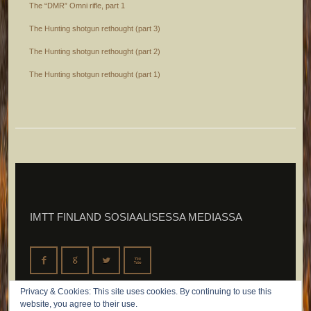
The “DMR” Omni rifle, part 1
The Hunting shotgun rethought (part 3)
The Hunting shotgun rethought (part 2)
The Hunting shotgun rethought (part 1)
IMTT FINLAND SOSIAALISESSA MEDIASSA
F
G
L
X
Privacy & Cookies: This site uses cookies. By continuing to use this
website, you agree to their use.