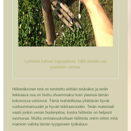
Lyöntiote kahvan loppupäästä. Tällä otteella saa
lyönteihin voimaa.
Hiiliteräksinen terä on teroitettu erittäin teräväksi ja terän
leikkaava osa on hiottu ohuemmaksi kuin yleensä tämän
kokoisissa veitsissä. Tämä mahdollistaa yllättävän hyvät
vuoluominaisuudet ja hyvän leikkaavuuden. Terän materiaali
vaatii jonkin verran huolenpitoa, koska hiiliteräs on helposti
ruostuvaa. Muilta ominaisuuksiltaan hiiliteräs onkin sitten mitä
mainioin valinta tämän tyyppiseen työkaluun.