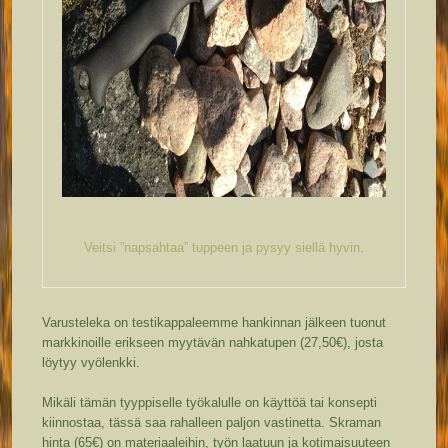
Veitsi ”napsahtaa” tuppeen ja pysyy siellä hyvin.
Varusteleka on testikappaleemme hankinnan jälkeen tuonut
markkinoille erikseen myytävän nahkatupen (27,50€), josta
löytyy vyölenkki.
Mikäli tämän tyyppiselle työkalulle on käyttöä tai konsepti
kiinnostaa, tässä saa rahalleen paljon vastinetta. Skraman
hinta (65€) on materiaaleihin, työn laatuun ja kotimaisuuteen