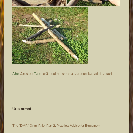
Aihe:
Varusteet
Tags:
erä
,
puukko
,
skrama
,
varusteleka
,
veitsi
,
vesuri
Uusimmat
The ”DMR” Omni Rifle, Part 2: Practical Advice for Equipment