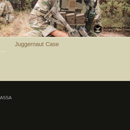
Juggernaut Case
IASSA