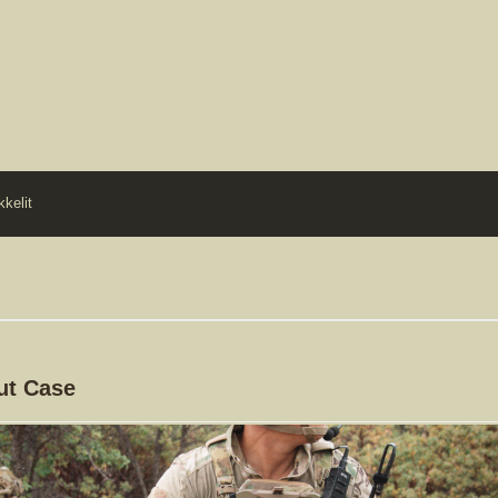
kkelit
ut Case