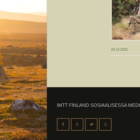
29.12.2022
IMTT FINLAND SOSIAALISESSA MED
F
G
L
X