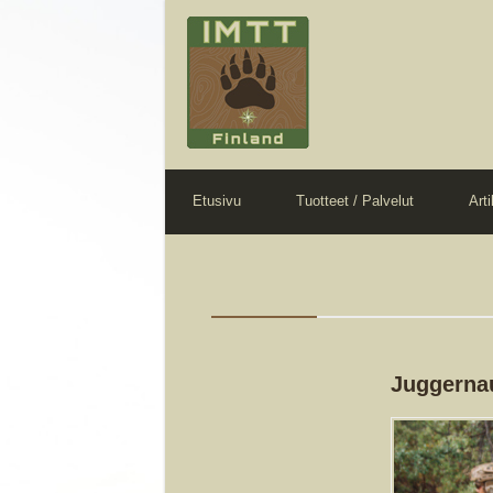
Etusivu
Tuotteet / Palvelut
Arti
Juggerna