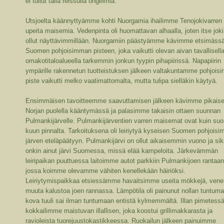
ei tullut tällä reissulla ongelmia.
Utsjoelta käännyttyämme kohti Nuorgamia ihailimme Tenojokivarren
upeita maisemia. Vedenpinta oli huomattavan alhaalla, joten itse joki
ollut näyttävimmillään. Nuorgamiin päästyämme kävimme etsimäss
Suomen pohjoisimman pisteen, joka vaikutti olevan aivan tavallisell
omakotitaloalueella tarkemmin jonkun tyypin pihapiirissä. Napapiirin
ympärille rakennetun tuotteistuksen jälkeen valtakuntamme pohjoisi
piste vaikutti melko vaatimattomalta, mutta tulipa sielläkin käytyä.
Ensimmäisen tavoitteemme saavuttamisen jälkeen kävimme pikaise
Norjan puolella kääntymässä ja palasimme takaisin ottaen suunnan
Pulmankijärvelle. Pulmankijärventien varren maisemat ovat kuin su
kuun pinnalta. Tarkoituksena oli leiriytyä kyseisen Suomen pohjois
järven eteläpäätyyn. Pulmankijärvi on ollut aikaisemmin vuono ja sik
onkin ainut järvi Suomessa, missä elää kampeloita. Järkevämmän
leiripaikan puuttuessa laitoimme autot parkkiin Pulmankijoen rantaan
jossa koimme olevamme vähiten kenellekään häiriöksi.
Leiriytymispaikkaa etsiessämme havaitsimme useita mökkejä, venei
muuta kalustoa joen rannassa. Lämpötila oli painunut nollan tuntuma
kova tuuli sai ilman tuntumaan entistä kylmemmältä. Illan pimetess
kokkailimme maistuvan illallisen, joka koostui grillimakkarasta ja
ravioleista tuorejuustokastikkeessa. Ruokailun jälkeen painuimme