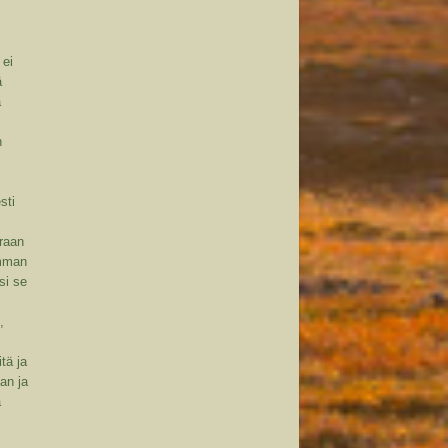
 ei
ä
a
n
sti
oraan
imman
si se
,
tä ja
an ja
ä