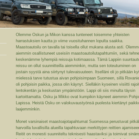
Olemme Oskun ja Mikon kanssa tunteneet toisemme yhteisten
harrastuksien kautta jo viime vuosituhannen lopulta saakka.
Maastoautoilu on tavalla tai toisella ollut mukana alusta asti. Olem
aiemmin osallistuneet useisiin maastoautoilutapahtumiin, sekä tehn
keskenämme lyhempiä reissuja kotimaassa. Tämä Lappiin suuntaut
reissu on ollut suunnitteilla aiemminkin, mutta sen toteutuminen on
jostain syystä aina siirtynyt tulevaisuuteen.
Itselläni oli jo pitkään k
mielessä tarve tutustua aivan pohjoisimpaan Suomeen, sillä Rovani
oli pohjoisin paikka, jossa olin käynyt. Sielläkin kyseinen visiitti rajoi
lentokentän ja keskustan ympäristöön. Lappi oli siis minulta täysin
kartoittamatta. Osku ja Mikko ovat kumpikin käyneet aiemmin Pohjo
Lapissa. Heistä Osku on valokuvaustyönsä puolesta kiertänyt paikk
laajemminkin.
Monet varsinaiset maastoajotapahtumat Suomessa perustuvat pitkäl
harvoilla luvallisilla alueilla tapahtuvaan merkittyjen reittien ajamisee
Reitit on monesti suunniteltu teknisesti haastaviksi ja toimivat sinän