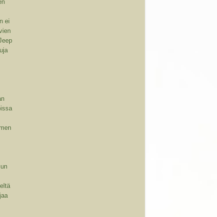
en
n ei
vien
 Jeep
uja
an
pissa
omen
sun
eltä
ajaa