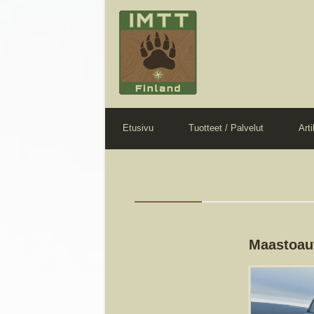
Etusivu
Tuotteet / Palvelut
Arti
Maastoaut