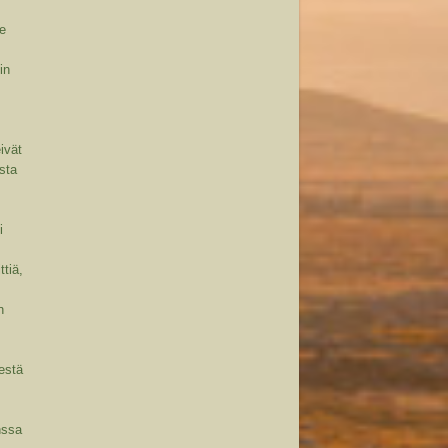
le
in
n
ivät
esta
i
ttiä,
n
estä
.
nssa