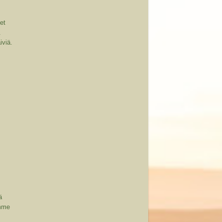
eet
.
iviä.
ä
imme