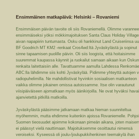
Ensimmäinen matkapäivä: Helsinki – Rovaniemi
Ensimmäisen päivän tavoite oli siis Rovaniemellä. Olimme varannee
ensimmäiseksi yöksi mökkimajoituksen Santa Claus Holiday Village
aivan napapiirin tuntumasta. Osku oli hankkinut Land Cruiseriinsa u
BF Goodrich MT KM2 -renkaat Cros4wd:ltä Jyväskylästä ja sopinut
sinne tapaamisen puolille päivin. Oli siis loogista, että hoitaisimme
suuremmat kaupassa käynnit ja ruokailut samaan aikaan kun Osku
renkaita laitettaisiin alle. Tavattuamme aamulla Lahdessa Renkomä
ABC:lla lähdimme siis kohti Jyväskylää. Pidimme yhteyttä autojen vä
radiopuhelimilla. Ne mahdollistivat hyvinkin sosiaalisen matkanteon
vaikka olimme jokainen omissa autoissamme. Itse olin varautunut
viisipäiväiseen ajomatkaan myös äänikirjoilla. Ne ovat hyväksi havai
ajanvietettä pitkillä matkoilla.
Jyväskylästä pääsimme jatkamaan matkaa hieman suunniteltua
myöhemmin, mutta ehdimme kuitenkin ajoissa Rovaniemelle. Pohjoi
Suomen tieosuudet ajoimme kokonaan pimeän aikana, joten maisem
ei päässyt vielä nauttimaan. Majoituksemme osoittautui nimensä
veroiseksi. Kyseessä oli joulu-/joulupukkihenkinen teemakylä ihan