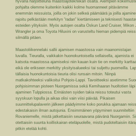
hyvänä harjoitteluna maastoajotekniikan osalta. Aiempien kokemust
pohjalta olemme kuitenkin kaikki kolme huomanneet pitävämme
enemmän reissuista, joilla on jokin selkeä päämäärä ja joilla ajamine
rajoitu pelkästään merkityn ”radan” kiertämiseen ja teknisesti haasta
esteiden ylityksiin. Myös autojen osalta Oskun Land Cruiser, Mikon
Wrangler ja oma Toyota Hiluxini on varusteltu hieman pidempiä reiss
silmällä pitäen.
Maastoliikennelaki sallii ajamisen maastossa vain maanomistajan
luvalla. Tieuralla, vaikkakin huonokuntoisella sellaisella, ajamista ei
katsota maastossa ajamiseksi niin kauan kuin tie on merkitty kartta
eikä ole erikseen merkitty yksityisalueeksi tai suljettu puomeilla. La
tällaisia huonokuntoisia tieuria olisi runsain mitoin. Niinpä
matkakohteeksi valikoitui Pohjois-Lappi. Tavoitteeksi asetimme Su
pohjoisimman pisteen Nuorgamissa sekä Kemihaaran huoltotien läpi
ajaminen Tulppiossa. Erinäisten syiden takia reissu toteutui vasta
syyskuun lopulla ja aikaa olisi vain viisi päivää. Pikaisen
suunnittelupalaverin jälkeen päädyimme koko porukka ajamaan reis
edestakaisin ilman autojunia. Ensimmäinen yöpyminen suunniteltiin
Rovaniemelle, mistä jatkettaisiin seuraavana päivänä Nuorgamiin. Si
otettaisiin suunta koilliskairan eteläpuolelle, mistä pudoteltaisiin itär
pitkin etelää kohti.