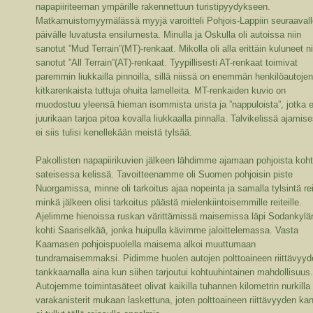
napapiiriteeman ympärille rakennettuun turistipyydykseen.
Matkamuistomyymälässä myyjä varoitteli Pohjois-Lappiin seuraaval
päivälle luvatusta ensilumesta. Minulla ja Oskulla oli autoissa niin
sanotut ”Mud Terrain”(MT)-renkaat. Mikolla oli alla erittäin kuluneet ni
sanotut ”All Terrain”(AT)-renkaat. Tyypillisesti AT-renkaat toimivat
paremmin liukkailla pinnoilla, sillä niissä on enemmän henkilöautoje
kitkarenkaista tuttuja ohuita lamelleita. MT-renkaiden kuvio on
muodostuu yleensä hieman isommista urista ja ”nappuloista”, jotka e
juurikaan tarjoa pitoa kovalla liukkaalla pinnalla. Talvikelissä ajamis
ei siis tulisi kenellekään meistä tylsää.
Pakollisten napapiirikuvien jälkeen lähdimme ajamaan pohjoista koht
sateisessa kelissä. Tavoitteenamme oli Suomen pohjoisin piste
Nuorgamissa, minne oli tarkoitus ajaa nopeinta ja samalla tylsintä rei
minkä jälkeen olisi tarkoitus päästä mielenkiintoisemmille reiteille.
Ajelimme hienoissa ruskan värittämissä maisemissa läpi Sodankylä
kohti Saariselkää, jonka huipulla kävimme jaloittelemassa. Vasta
Kaamasen pohjoispuolella maisema alkoi muuttumaan
tundramaisemmaksi. Pidimme huolen autojen polttoaineen riittävyyd
tankkaamalla aina kun siihen tarjoutui kohtuuhintainen mahdollisuus
Autojemme toimintasäteet olivat kaikilla tuhannen kilometrin nurkilla
varakanisterit mukaan laskettuna, joten polttoaineen riittävyyden ka