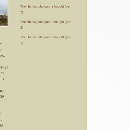
The Hunting shotgun rethought (part
3)
The Hunting shotgun rethought (part
2)
The Hunting shotgun rethought (part
1)
me
eet
uva
ytenyt
emi
ttui
is-
oja
ti
n.
sä