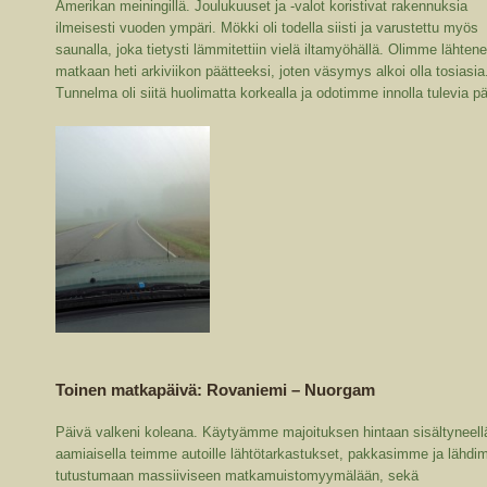
Amerikan meiningillä. Joulukuuset ja -valot koristivat rakennuksia
ilmeisesti vuoden ympäri. Mökki oli todella siisti ja varustettu myös
saunalla, joka tietysti lämmitettiin vielä iltamyöhällä. Olimme lähten
matkaan heti arkiviikon päätteeksi, joten väsymys alkoi olla tosiasia
Tunnelma oli siitä huolimatta korkealla ja odotimme innolla tulevia pä
Toinen matkapäivä: Rovaniemi – Nuorgam
Päivä valkeni koleana. Käytyämme majoituksen hintaan sisältyneell
aamiaisella teimme autoille lähtötarkastukset, pakkasimme ja lähd
tutustumaan massiiviseen matkamuistomyymälään, sekä