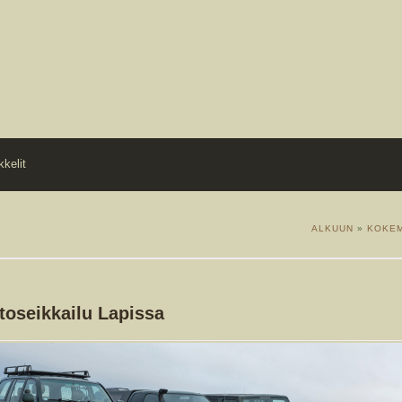
kkelit
ALKUUN
»
KOKE
oseikkailu Lapissa