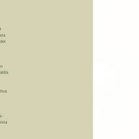
t
sta
udet
n
en
lillä
ttua
s-
ista