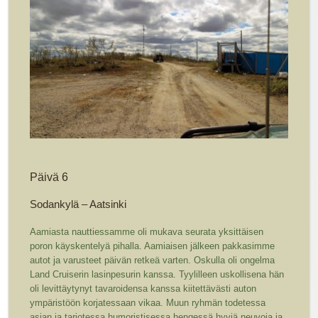
Päivä 6
Sodankylä – Aatsinki
Aamiasta nauttiessamme oli mukava seurata yksittäisen
poron käyskentelyä pihalla. Aamiaisen jälkeen pakkasimme
autot ja varusteet päivän retkeä varten. Oskulla oli ongelma
Land Cruiserin lasinpesurin kanssa. Tyylilleen uskollisena hän
oli levittäytynyt tavaroidensa kanssa kiitettävästi auton
ympäristöön korjatessaan vikaa. Muun ryhmän todetessa
asian ja tarjotessa humoristisessa hengessä hyviä neuvoja ja