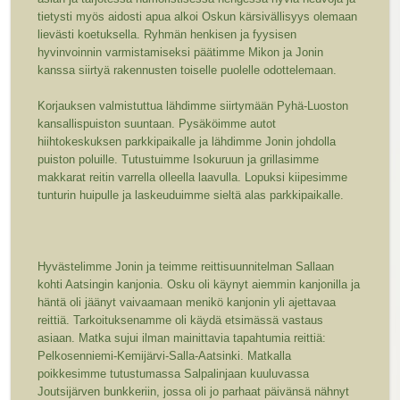
tietysti myös aidosti apua alkoi Oskun kärsivällisyys olemaan
lievästi koetuksella. Ryhmän henkisen ja fyysisen
hyvinvoinnin varmistamiseksi päätimme Mikon ja Jonin
kanssa siirtyä rakennusten toiselle puolelle odottelemaan.
Korjauksen valmistuttua lähdimme siirtymään Pyhä-Luoston
kansallispuiston suuntaan. Pysäköimme autot
hiihtokeskuksen parkkipaikalle ja lähdimme Jonin johdolla
puiston poluille. Tutustuimme Isokuruun ja grillasimme
makkarat reitin varrella olleella laavulla. Lopuksi kiipesimme
tunturin huipulle ja laskeuduimme sieltä alas parkkipaikalle.
Hyvästelimme Jonin ja teimme reittisuunnitelman Sallaan
kohti Aatsingin kanjonia. Osku oli käynyt aiemmin kanjonilla ja
häntä oli jäänyt vaivaamaan menikö kanjonin yli ajettavaa
reittiä. Tarkoituksenamme oli käydä etsimässä vastaus
asiaan. Matka sujui ilman mainittavia tapahtumia reittiä:
Pelkosenniemi-Kemijärvi-Salla-Aatsinki. Matkalla
poikkesimme tutustumassa Salpalinjaan kuuluvassa
Joutsijärven bunkkeriin, jossa oli jo parhaat päivänsä nähnyt