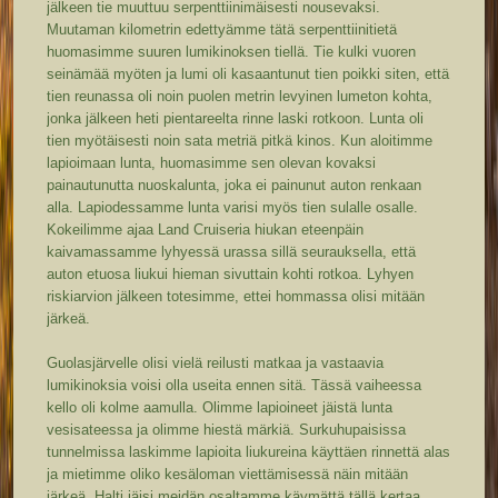
jälkeen tie muuttuu serpenttiinimäisesti nousevaksi.
Muutaman kilometrin edettyämme tätä serpenttiinitietä
huomasimme suuren lumikinoksen tiellä. Tie kulki vuoren
seinämää myöten ja lumi oli kasaantunut tien poikki siten, että
tien reunassa oli noin puolen metrin levyinen lumeton kohta,
jonka jälkeen heti pientareelta rinne laski rotkoon. Lunta oli
tien myötäisesti noin sata metriä pitkä kinos. Kun aloitimme
lapioimaan lunta, huomasimme sen olevan kovaksi
painautunutta nuoskalunta, joka ei painunut auton renkaan
alla. Lapiodessamme lunta varisi myös tien sulalle osalle.
Kokeilimme ajaa Land Cruiseria hiukan eteenpäin
kaivamassamme lyhyessä urassa sillä seurauksella, että
auton etuosa liukui hieman sivuttain kohti rotkoa. Lyhyen
riskiarvion jälkeen totesimme, ettei hommassa olisi mitään
järkeä.
Guolasjärvelle olisi vielä reilusti matkaa ja vastaavia
lumikinoksia voisi olla useita ennen sitä. Tässä vaiheessa
kello oli kolme aamulla. Olimme lapioineet jäistä lunta
vesisateessa ja olimme hiestä märkiä. Surkuhupaisissa
tunnelmissa laskimme lapioita liukureina käyttäen rinnettä alas
ja mietimme oliko kesäloman viettämisessä näin mitään
järkeä. Halti jäisi meidän osaltamme käymättä tällä kertaa.