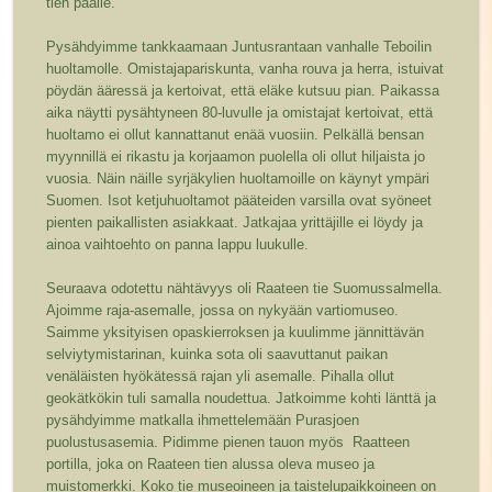
tien päälle.
Pysähdyimme tankkaamaan Juntusrantaan vanhalle Teboilin
huoltamolle. Omistajapariskunta, vanha rouva ja herra, istuivat
pöydän ääressä ja kertoivat, että eläke kutsuu pian. Paikassa
aika näytti pysähtyneen 80-luvulle ja omistajat kertoivat, että
huoltamo ei ollut kannattanut enää vuosiin. Pelkällä bensan
myynnillä ei rikastu ja korjaamon puolella oli ollut hiljaista jo
vuosia. Näin näille syrjäkylien huoltamoille on käynyt ympäri
Suomen. Isot ketjuhuoltamot pääteiden varsilla ovat syöneet
pienten paikallisten asiakkaat. Jatkajaa yrittäjille ei löydy ja
ainoa vaihtoehto on panna lappu luukulle.
Seuraava odotettu nähtävyys oli Raateen tie Suomussalmella.
Ajoimme raja-asemalle, jossa on nykyään vartiomuseo.
Saimme yksityisen opaskierroksen ja kuulimme jännittävän
selviytymistarinan, kuinka sota oli saavuttanut paikan
venäläisten hyökätessä rajan yli asemalle. Pihalla ollut
geokätkökin tuli samalla noudettua. Jatkoimme kohti länttä ja
pysähdyimme matkalla ihmettelemään Purasjoen
puolustusasemia. Pidimme pienen tauon myös Raatteen
portilla, joka on Raateen tien alussa oleva museo ja
muistomerkki. Koko tie museoineen ja taistelupaikkoineen on