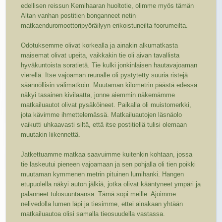
edellisen reissun Kemihaaran huoltotie, olimme myös tämän
Altan vanhan postitien bonganneet netin
matkaenduromoottoripyöräilyyn erikoistuneilta foorumeilta.
Odotuksemme olivat korkealla ja ainakin alkumatkasta
maisemat olivat upeita, vaikkakin tie oli aivan tavallista
hyväkuntoista soratietä. Tie kulki jonkinlaisen hautavajoaman
vierellä. Itse vajoaman reunalle oli pystytetty suuria ristejä
säännöllisin välimatkoin. Muutaman kilometrin päästä edessä
näkyi tasainen kivilaatta, jonne aiemmin näkemämme
matkailuautot olivat pysäköineet. Paikalla oli muistomerkki,
jota kävimme ihmettelemässä. Matkailuautojen läsnäolo
vaikutti uhkaavasti siltä, että itse postitiellä tulisi olemaan
muutakin liikennettä.
Jatkettuamme matkaa saavuimme kuitenkin kohtaan, jossa
tie laskeutui pieneen vajoamaan ja sen pohjalla oli tien poikki
muutaman kymmenen metrin pituinen lumihanki. Hangen
etupuolella näkyi auton jälkiä, jotka olivat kääntyneet ympäri ja
palanneet tulosuuntaansa. Tämä sopi meille. Ajoimme
nelivedolla lumen läpi ja tiesimme, ettei ainakaan yhtään
matkailuautoa olisi samalla tieosuudella vastassa.