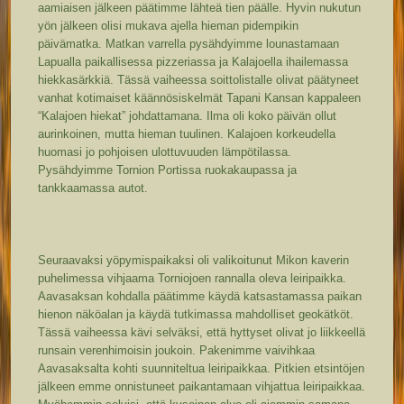
aamiaisen jälkeen päätimme lähteä tien päälle. Hyvin nukutun
yön jälkeen olisi mukava ajella hieman pidempikin
päivämatka. Matkan varrella pysähdyimme lounastamaan
Lapualla paikallisessa pizzeriassa ja Kalajoella ihailemassa
hiekkasärkkiä. Tässä vaiheessa soittolistalle olivat päätyneet
vanhat kotimaiset käännösiskelmät Tapani Kansan kappaleen
“Kalajoen hiekat” johdattamana. Ilma oli koko päivän ollut
aurinkoinen, mutta hieman tuulinen. Kalajoen korkeudella
huomasi jo pohjoisen ulottuvuuden lämpötilassa.
Pysähdyimme Tornion Portissa ruokakaupassa ja
tankkaamassa autot.
Seuraavaksi yöpymispaikaksi oli valikoitunut Mikon kaverin
puhelimessa vihjaama Torniojoen rannalla oleva leiripaikka.
Aavasaksan kohdalla päätimme käydä katsastamassa paikan
hienon näköalan ja käydä tutkimassa mahdolliset geokätköt.
Tässä vaiheessa kävi selväksi, että hyttyset olivat jo liikkeellä
runsain verenhimoisin joukoin. Pakenimme vaivihkaa
Aavasaksalta kohti suunniteltua leiripaikkaa. Pitkien etsintöjen
jälkeen emme onnistuneet paikantamaan vihjattua leiripaikkaa.