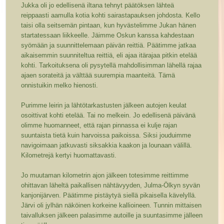
Jukka oli jo edellisenä iltana tehnyt päätöksen lähteä
reippaasti aamulla kotia kohti sairastapauksen johdosta. Kello
taisi olla seitsemän pintaan, kun hyvästelimme Jukan hänen
startatessaan liikkeelle. Jäimme Oskun kanssa kahdestaan
syömään ja suunnittelemaan päivän reittiä. Päätimme jatkaa
aikaisemmin suunniteltua reittiä, eli ajaa itärajaa pitkin etelää
kohti. Tarkoituksena oli pysytellä mahdollisimman lähellä rajaa
ajaen sorateitä ja välttää suurempia maanteitä. Tämä
onnistuikin melko hienosti.
Purimme leirin ja lähtötarkastusten jälkeen autojen keulat
osoittivat kohti etelää. Tai no melkein. Jo edellisenä päivänä
olimme huomanneet, että rajan pinnassa ei kulje rajan
suuntaista tietä kuin harvoissa paikoissa. Siksi jouduimme
navigoimaan jatkuvasti siksakkia kaakon ja lounaan välillä.
Kilometrejä kertyi huomattavasti.
Jo muutaman kilometrin ajon jälkeen totesimme reittimme
ohittavan läheltä paikallisen nähtävyyden, Julma-Ölkyn syvän
kanjonijärven. Päätimme pistäytyä siellä pikaisella kävelyllä.
Järvi oli jylhän näköinen korkeine kallioineen. Tunnin mittaisen
taivalluksen jälkeen palasimme autoille ja suuntasimme jälleen