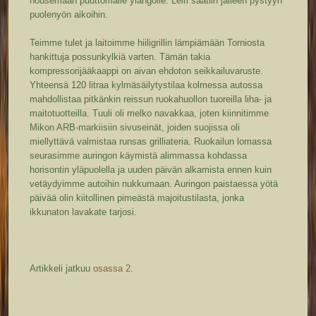
nousemaan puuttomalle ylängölle. Leiri saatiin jälleen pystyyn
puolenyön aikoihin.
Teimme tulet ja laitoimme hiiligrillin lämpiämään Torniosta
hankittuja possunkylkiä varten. Tämän takia
kompressorijääkaappi on aivan ehdoton seikkailuvaruste.
Yhteensä 120 litraa kylmäsäilytystilaa kolmessa autossa
mahdollistaa pitkänkin reissun ruokahuollon tuoreilla liha- ja
maitotuotteilla. Tuuli oli melko navakkaa, joten kiinnitimme
Mikon ARB-markiisiin sivuseinät, joiden suojissa oli
miellyttävä valmistaa runsas grilliateria. Ruokailun lomassa
seurasimme auringon käymistä alimmassa kohdassa
horisontin yläpuolella ja uuden päivän alkamista ennen kuin
vetäydyimme autoihin nukkumaan. Auringon paistaessa yötä
päivää olin kiitollinen pimeästä majoitustilasta, jonka
ikkunaton lavakate tarjosi.
Artikkeli jatkuu
osassa 2
.