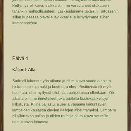
Pettymys oli kova, vaikka olimme varautuneet etukäteen
tähänkin mahdollisuuteen. Laskeuduimme takaisin Torfossenin
sillan kupeessa olevalle levikkeelle ja leiriydyimme siihen
kaatosateessa.
Päivä 4
Kåfjord- Alta
Sade oli lakannut yön aikana ja oli mukava saada autoista
hiukan luukkuja auki ja kosteutta ulos. Positiivista oli myös
huomata, ettei hyttysiä ollut näin pohjoisessa ollenkaan. Yön
aikana olimme ihmetelleet joka puolelta kuuluvaa kellojen
kilkatusta. Kilinä paljastui alueella vapaana laiduntavien
lampaiden kaulassa olevien kellojen aiheuttamaksi. Lampaita
oli yllättävän paljon ja niiden touhuja oli mukava seurailla
aamukahvin lomassa.