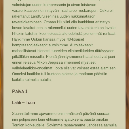
valmistajan uuden kompressorin ja aivan loistavan
vararenkaaseen kiinnittyvän Trasharoo -roskarepun. Osku oli
rakentanut LandCruiseriinsa uuden nukkumatason
tavaralokeroineen. Omaan Hiluxiini olin hankkinut eristetyn
kovan lavakatteen ja rakennellut uuden tavaralokerikon lavalle.
Hiluxiin laitettiin koemielessä alle edellistä pienemmät renkaat.
Hankimme Oskun kanssa myös 40-litraiset
kompressorijääkaapit autoihimme. Autojääkaapit
mahdollistavat hienosti tuoreiden elintarvikkeiden riittävyyden
pitkälläkin reissulla. Pientä jännitysmomenttia aiheuttivat juuri
ennen reissua Mikon Jeepissä ilmenneet mystiset
vaihdelaatikko-ongelmat, jotka olisivat voineet estää ajamisen.
Onneksi laatikko tuli kuntoon ajoissa ja matkaan päästiin
kaikilla kolmella autolla.
Päivä 1
Lahti – Tuuri
Suunnittelimme ajavamme ensimmäisenä päivänä suoraan
niin pohjoiseen kuin ehtisimme ajatuksena päästä ainakin
Tornion korkeudelle. Sovimme tapaavamme Lahdessa aamulla