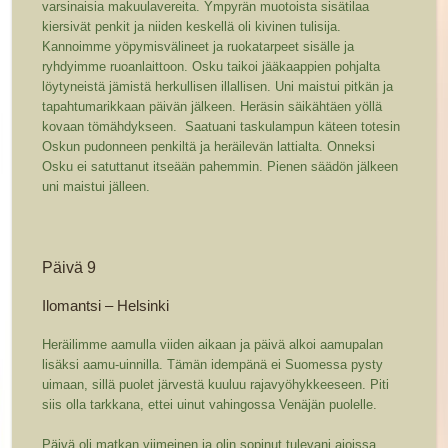
varsinaisia makuulavereita. Ympyrän muotoista sisätilaa
kiersivät penkit ja niiden keskellä oli kivinen tulisija.
Kannoimme yöpymisvälineet ja ruokatarpeet sisälle ja
ryhdyimme ruoanlaittoon. Osku taikoi jääkaappien pohjalta
löytyneistä jämistä herkullisen illallisen. Uni maistui pitkän ja
tapahtumarikkaan päivän jälkeen. Heräsin säikähtäen yöllä
kovaan tömähdykseen. Saatuani taskulampun käteen totesin
Oskun pudonneen penkiltä ja heräilevän lattialta. Onneksi
Osku ei satuttanut itseään pahemmin. Pienen säädön jälkeen
uni maistui jälleen.
Päivä 9
Ilomantsi – Helsinki
Heräilimme aamulla viiden aikaan ja päivä alkoi aamupalan
lisäksi aamu-uinnilla. Tämän idempänä ei Suomessa pysty
uimaan, sillä puolet järvestä kuuluu rajavyöhykkeeseen. Piti
siis olla tarkkana, ettei uinut vahingossa Venäjän puolelle.
Päivä oli matkan viimeinen ja olin sopinut tulevani ajoissa