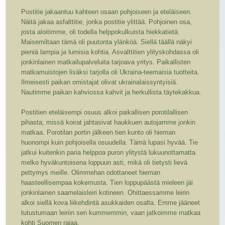
Postitie jakaantuu kahteen osaan pohjoiseen ja eteläiseen.
Näitä jakaa asfalttitie, jonka postitie ylittää. Pohjoinen osa,
josta aloitimme, oli todella helppokulkuista hiekkatietä.
Maisemiltaan tämä oli puutonta ylänköä. Siellä täällä näkyi
pieniä lampia ja lumisia kohtia. Asvalttitien ylityskohdassa oli
jonkinlainen matkailupalveluita tarjoava yritys. Paikallisten
matkamuistojen lisäksi tarjolla oli Ukraina-teemaisia tuotteita.
Ilmeisesti paikan omistajat olivat ukrainalaissyntyisiä.
Nautimme paikan kahviossa kahvit ja herkullista täytekakkua.
Postitien eteläisempi osuus alkoi paikallisen porotilallisen
pihasta, missä koirat jahtasivat haukkuen autojamme jonkin
matkaa. Porotilan portin jälkeen tien kunto oli hieman
huonompi kuin pohjoisella osuudella. Tämä lupasi hyvää. Tie
jatkui kuitenkin paria helppoa puron ylitystä lukuunottamatta
melko hyväkuntoisena loppuun asti, mikä oli tietysti lievä
pettymys meille. Olimmehan odottaneet hieman
haasteellisempaa kokemusta. Tien loppupäästä mieleen jäi
jonkinlainen saamelaisleiri kotineen. Ohittaessamme leirin
alkoi siellä kova liikehdintä asukkaiden osalta. Emme jääneet
tutustumaan leiriin sen kummemmin, vaan jatkoimme matkaa
kohti Suomen rajaa.