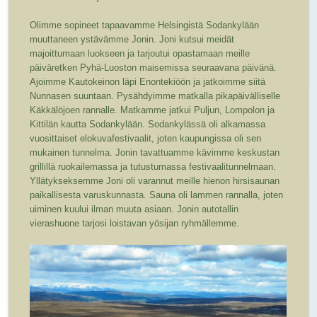
Olimme sopineet tapaavamme Helsingistä Sodankylään
muuttaneen ystävämme Jonin. Joni kutsui meidät
majoittumaan luokseen ja tarjoutui opastamaan meille
päiväretken Pyhä-Luoston maisemissa seuraavana päivänä.
Ajoimme Kautokeinon läpi Enontekiöön ja jatkoimme siitä
Nunnasen suuntaan. Pysähdyimme matkalla pikapäivälliselle
Käkkälöjoen rannalle. Matkamme jatkui Puljun, Lompolon ja
Kittilän kautta Sodankylään. Sodankylässä oli alkamassa
vuosittaiset elokuvafestivaalit, joten kaupungissa oli sen
mukainen tunnelma. Jonin tavattuamme kävimme keskustan
grillillä ruokailemassa ja tutustumassa festivaalitunnelmaan.
Yllätykseksemme Joni oli varannut meille hienon hirsisaunan
paikallisesta varuskunnasta. Sauna oli lammen rannalla, joten
uiminen kuului ilman muuta asiaan. Jonin autotallin
vierashuone tarjosi loistavan yösijan ryhmällemme.