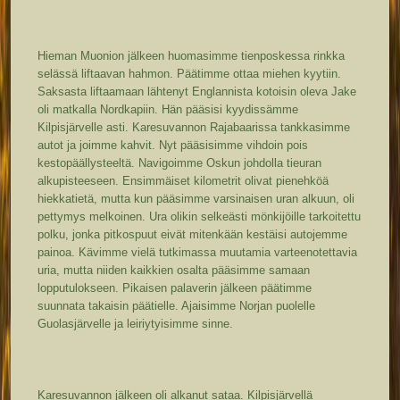
Hieman Muonion jälkeen huomasimme tienposkessa rinkka
selässä liftaavan hahmon. Päätimme ottaa miehen kyytiin.
Saksasta liftaamaan lähtenyt Englannista kotoisin oleva Jake
oli matkalla Nordkapiin. Hän pääsisi kyydissämme
Kilpisjärvelle asti. Karesuvannon Rajabaarissa tankkasimme
autot ja joimme kahvit. Nyt pääsisimme vihdoin pois
kestopäällysteeltä. Navigoimme Oskun johdolla tieuran
alkupisteeseen. Ensimmäiset kilometrit olivat pienehköä
hiekkatietä, mutta kun pääsimme varsinaisen uran alkuun, oli
pettymys melkoinen. Ura olikin selkeästi mönkijöille tarkoitettu
polku, jonka pitkospuut eivät mitenkään kestäisi autojemme
painoa. Kävimme vielä tutkimassa muutamia varteenotettavia
uria, mutta niiden kaikkien osalta pääsimme samaan
lopputulokseen. Pikaisen palaverin jälkeen päätimme
suunnata takaisin päätielle. Ajaisimme Norjan puolelle
Guolasjärvelle ja leiriytyisimme sinne.
Karesuvannon jälkeen oli alkanut sataa. Kilpisjärvellä