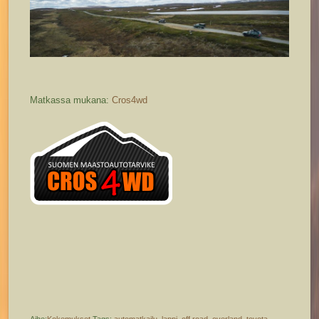
Matkassa mukana:
Cros4wd
Aihe:
Kokemukset
Tags:
automatkailu
,
lappi
,
off road
,
overland
,
toyota
,