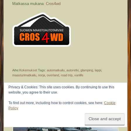
Matkassa mukana:
Cros4wd
Aihe:
Kokemukset
Tags:
automatkailu
,
autoretki
,
glamping
,
lappi
,
maasturimatkailu
,
norja
,
overland
,
road trip
,
vanlife
Privacy & Cookies: This site uses cookies. By continuing to use this
website, you agree to their use.
To find out more, including how to control cookies, see here:
Cookie
Maastoautoseikkailu Lapissa
Policy