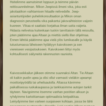
Hoitelimme aamutoimet loppuun ja teimme päivän
reittisuunnitelman. Mikon Jeepissä ilmeni vika, joka esti
jakolaatikon vaihtamisen hitaalle nelivedolle. Jeep-
asiantuntijoiden puhelinkonsultaation ja Mikon oman
diagnoosin perusteella vika paikantui jakovaihteiston vaijerin
kuoreen. Vikaa ei saattaisi korjattua ilman uutta vaijeria.
Hidasta nelivetoa kuitenkaan tuskin tarvittaisiin tällä reissulla,
joten päätimme ajaa Altaan ja miettiä siellä illan ohjelmaa.
Ennen lähtöä päätimme ajaa vielä ylös lumikasalle ja käydä
tutustumassa läheiseen hylättyyn kaivokseen ja sen
viereiseen vesiputoukseen. Kaivokseen liittyi myös
kohtuullisesti säilyneitä rakennusten raunioita.
Kaivosseikkailun jälkeen otimme suunnaksi Altan. Tie Altaan
oli kaikin puolin upea ja olisi ollut varmasti vieläkin upeampi
moottoripyörällä tai urheiluautolla. Altassa kävimme
paikallisessa ruokakaupassa ja tankkasimme autojen tankit
täyteen. Navigoimme itsemme vanhan postitien alkuun ja
ryhdyimme kartoittamaan optimaalista leiripaikkaa.
Leiriydyimme tien varteen suojaiseen kohtaan, jossa tie lähti