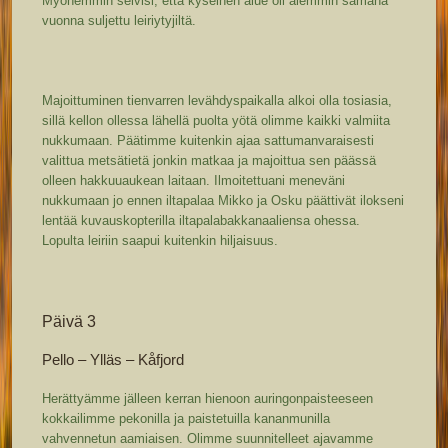
Myöhemmin selvisi, että kyseinen alue oli aiemmin samana
vuonna suljettu leiriytyjiltä.
Majoittuminen tienvarren levähdyspaikalla alkoi olla tosiasia,
sillä kellon ollessa lähellä puolta yötä olimme kaikki valmiita
nukkumaan. Päätimme kuitenkin ajaa sattumanvaraisesti
valittua metsätietä jonkin matkaa ja majoittua sen päässä
olleen hakkuuaukean laitaan. Ilmoitettuani meneväni
nukkumaan jo ennen iltapalaa Mikko ja Osku päättivät ilokseni
lentää kuvauskopterilla iltapalabakkanaaliensa ohessa.
Lopulta leiriin saapui kuitenkin hiljaisuus.
Päivä 3
Pello – Ylläs – Kåfjord
Herättyämme jälleen kerran hienoon auringonpaisteeseen
kokkailimme pekonilla ja paistetuilla kananmunilla
vahvennetun aamiaisen. Olimme suunnitelleet ajavamme