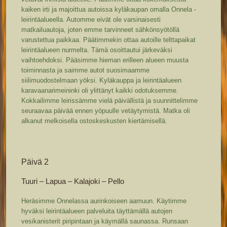
kaiken irti ja majoittua autoissa kyläkaupan omalla Onnela -
leirintäalueella. Automme eivät ole varsinaisesti
matkailuautoja, joten emme tarvinneet sähkönsyötöllä
varustettua paikkaa. Päätimmekin ottaa autoille telttapaikat
leirintäalueen nurmelta. Tämä osoittautui järkeväksi
vaihtoehdoksi. Pääsimme hieman erilleen alueen muusta
toiminnasta ja saimme autot suosimaamme
siilimuodostelmaan yöksi. Kyläkauppa ja leirintäalueen
karavaanarimeininki oli ylittänyt kaikki odotuksemme.
Kokkailimme leirissämme vielä päivällistä ja suunnittelimme
seuraavaa päivää ennen yöpuulle vetäytymistä. Matka oli
alkanut melkoisella ostoskeskusten kiertämisellä.
Päivä 2
Tuuri – Lapua – Kalajoki – Pello
Heräsimme Onnelassa aurinkoiseen aamuun. Käytimme
hyväksi leirintäalueen palveluita täyttämällä autojen
vesikanisterit piripintaan ja käymällä saunassa. Runsaan