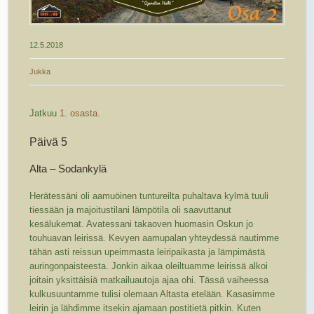
12.5.2018
Jukka
Jatkuu
1. osasta
.
Päivä 5
Alta – Sodankylä
Herätessäni oli aamuöinen tuntureilta puhaltava kylmä tuuli
tiessään ja majoitustilani lämpötila oli saavuttanut
kesälukemat. Avatessani takaoven huomasin Oskun jo
touhuavan leirissä. Kevyen aamupalan yhteydessä nautimme
tähän asti reissun upeimmasta leiripaikasta ja lämpimästä
auringonpaisteesta. Jonkin aikaa oleiltuamme leirissä alkoi
joitain yksittäisiä matkailuautoja ajaa ohi. Tässä vaiheessa
kulkusuuntamme tulisi olemaan Altasta etelään. Kasasimme
leirin ja lähdimme itsekin ajamaan postitietä pitkin. Kuten