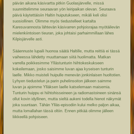
päivän aikana käsivartta pitkin Guolasjärvelle, missä
suunnittelimme seuraavan yön leiripaikan olevan. Seuraava
päivä käytettäisiin Haltin huiputukseen, mikäli keli olisi
suosiollinen. Olimme myös tiedustelleet kartalta
Karesuvannosta lähtevän käsivarren pohjoisrajaa myötäilevän
mielenkiintoisen tieuran, joka johtaisi parhaimmillaan lähes
Kilpisjärvelle asti.
Sääennuste lupaili huonoa säätä Haltille, mutta reittiä ei tässä
vaiheessa lähdetty muuttamaan siitä huolimatta. Matkan
varrella poikkesimme Yllästunturin hiihtokeskukseen
kokeilemaan, josko saisimme luvan ajaa kyseisen tunturin
laelle. Mikko muisteli huipulle menevän jonkinlaisen huoltotien.
Lyhyen tiedustelun ja parin puhelinsoiton jälkeen saimme
luvan ja ajoimme Ylläksen laelle katselemaan maisemia.
Tunturin huippu ei hiihtohisseineen ja radiomastoineen sinänsä
ollut kovin idyllinen, mutta sieltä aukeni todella hienot näkymät
joka suuntaan. Tähän Ylläs-episodiin kului melko paljon aikaa,
mutta lomallahan tässä oltiin. Ennen pitkää olimme jälleen
liikkeellä pohjoiseen.