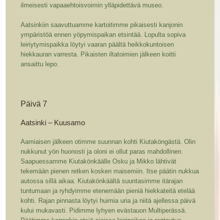
ilmeisesti vapaaehtoisvoimin ylläpidettävä museo.
Aatsinkiin saavuttuamme kartoitimme pikaisesti kanjonin
ympäristöä ennen yöpymispaikan etsintää. Lopulta sopiva
leiriytymispaikka löytyi vaaran päältä heikkokuntoisen
hiekkauran varresta. Pikaisten iltatoimien jälkeen koitti
ansaittu lepo.
Päivä 7
Aatsinki – Kuusamo
Aamiaisen jälkeen otimme suunnan kohti Kiutaköngästä. Olin
nukkunut yön huonosti ja oloni ei ollut paras mahdollinen.
Saapuessamme Kiutakönkäälle Osku ja Mikko lähtivät
tekemään pienen retken kosken maisemiin. Itse päätin nukkua
autossa sillä aikaa. Kiutakönkäältä suuntasimme itärajan
tuntumaan ja ryhdyimme etenemään pieniä hiekkateitä etelää
kohti. Rajan pinnasta löytyi huimia uria ja niitä ajellessa päivä
kului mukavasti. Pidimme lyhyen evästauon Multiperässä.