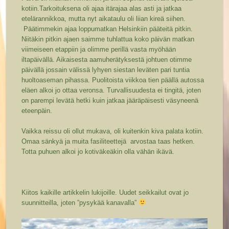
kotiin.Tarkoituksena oli ajaa itärajaa alas asti ja jatkaa
etelärannikkoa, mutta nyt aikataulu oli liian kireä siihen.
Päätimmekin ajaa loppumatkan Helsinkiin pääteitä pitkin.
Niitäkin pitkin ajaen saimme tuhlattua koko päivän matkan
viimeiseen etappiin ja olimme perillä vasta myöhään
iltapäivällä. Aikaisesta aamuherätyksestä johtuen otimme
päivällä jossain välissä lyhyen siestan leväten pari tuntia
huoltoaseman pihassa. Puolitoista viikkoa tien päällä autossa
eläen alkoi jo ottaa veronsa. Turvallisuudesta ei tingitä, joten
on parempi levätä hetki kuin jatkaa jääräpäisesti väsyneenä
eteenpäin.
Vaikka reissu oli ollut mukava, oli kuitenkin kiva palata kotiin.
Omaa sänkyä ja muita fasiliteettejä arvostaa taas hetken.
Totta puhuen alkoi jo kotiväkeäkin olla vähän ikävä.
Kiitos kaikille artikkelin lukijoille. Uudet seikkailut ovat jo
suunnitteilla, joten ”pysykää kanavalla”