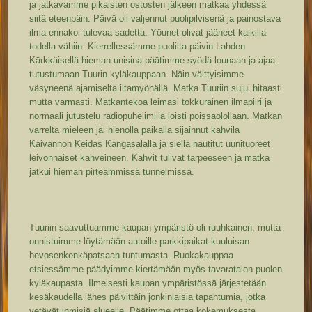
ja jatkavamme pikaisten ostosten jälkeen matkaa yhdessä
siitä eteenpäin. Päivä oli valjennut puolipilvisenä ja painostava
ilma ennakoi tulevaa sadetta. Yöunet olivat jääneet kaikilla
todella vähiin. Kierrellessämme puolilta päivin Lahden
Kärkkäisellä hieman unisina päätimme syödä lounaan ja ajaa
tutustumaan Tuurin kyläkauppaan. Näin välttyisimme
väsyneenä ajamiselta iltamyöhällä. Matka Tuuriin sujui hitaasti
mutta varmasti. Matkantekoa leimasi tokkurainen ilmapiiri ja
normaali jutustelu radiopuhelimilla loisti poissaolollaan. Matkan
varrelta mieleen jäi hienolla paikalla sijainnut kahvila
Kaivannon Keidas Kangasalalla ja siellä nautitut uunituoreet
leivonnaiset kahveineen. Kahvit tulivat tarpeeseen ja matka
jatkui hieman pirteämmissä tunnelmissa.
Tuuriin saavuttuamme kaupan ympäristö oli ruuhkainen, mutta
onnistuimme löytämään autoille parkkipaikat kuuluisan
hevosenkenkäpatsaan tuntumasta. Ruokakauppaa
etsiessämme päädyimme kiertämään myös tavaratalon puolen
kyläkaupasta. Ilmeisesti kaupan ympäristössä järjestetään
kesäkaudella lähes päivittäin jonkinlaisia tapahtumia, jotka
vetävät ihmisiä alueelle. Päätimme ottaa kokemuksesta