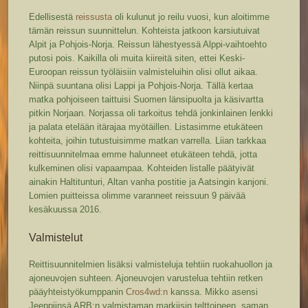
Edellisestä
reissusta
oli kulunut jo reilu vuosi, kun aloitimme
tämän reissun suunnittelun. Kohteista jatkoon karsiutuivat
Alpit ja Pohjois-Norja. Reissun lähestyessä Alppi-vaihtoehto
putosi pois. Kaikilla oli muita kiireitä siten, ettei Keski-
Euroopan reissun työläisiin valmisteluihin olisi ollut aikaa.
Niinpä suuntana olisi Lappi ja Pohjois-Norja. Tällä kertaa
matka pohjoiseen taittuisi Suomen länsipuolta ja käsivartta
pitkin Norjaan. Norjassa oli tarkoitus tehdä jonkinlainen lenkki
ja palata etelään itärajaa myötäillen. Listasimme etukäteen
kohteita, joihin tutustuisimme matkan varrella. Liian tarkkaa
reittisuunnitelmaa emme halunneet etukäteen tehdä, jotta
kulkeminen olisi vapaampaa. Kohteiden listalle päätyivät
ainakin Haltitunturi, Altan vanha postitie ja Aatsingin kanjoni.
Lomien puitteissa olimme varanneet reissuun 9 päivää
kesäkuussa 2016.
Valmistelut
Reittisuunnitelmien lisäksi valmisteluja tehtiin ruokahuollon ja
ajoneuvojen suhteen. Ajoneuvojen varustelua tehtiin retken
pääyhteistyökumppanin
Cros4wd:n
kanssa. Mikko asensi
Jeeppiinsä ARB:n valmistaman markiisin telttoineen, saman