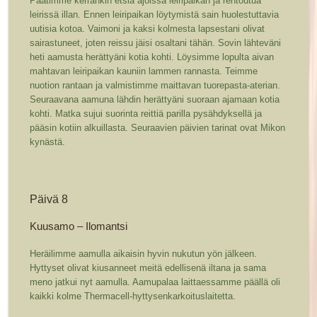
Päätimme kerrankin etsiä ajoissa leiripaikan ja rentoutua
leirissä illan. Ennen leiripaikan löytymistä sain huolestuttavia
uutisia kotoa. Vaimoni ja kaksi kolmesta lapsestani olivat
sairastuneet, joten reissu jäisi osaltani tähän. Sovin lähteväni
heti aamusta herättyäni kotia kohti. Löysimme lopulta aivan
mahtavan leiripaikan kauniin lammen rannasta. Teimme
nuotion rantaan ja valmistimme maittavan tuorepasta-aterian.
Seuraavana aamuna lähdin herättyäni suoraan ajamaan kotia
kohti. Matka sujui suorinta reittiä parilla pysähdyksellä ja
pääsin kotiin alkuillasta. Seuraavien päivien tarinat ovat Mikon
kynästä.
Päivä 8
Kuusamo – Ilomantsi
Heräilimme aamulla aikaisin hyvin nukutun yön jälkeen.
Hyttyset olivat kiusanneet meitä edellisenä iltana ja sama
meno jatkui nyt aamulla. Aamupalaa laittaessamme päällä oli
kaikki kolme Thermacell-hyttysenkarkoituslaitetta.