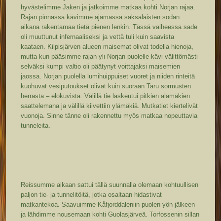
hyvästelimme Jaken ja jatkoimme matkaa kohti Norjan rajaa.
Rajan pinnassa kävimme ajamassa saksalaisten sodan
aikana rakentamaa tietä pienen lenkin. Tässä vaiheessa sade
oli muuttunut infernaaliseksi ja vettä tuli kuin saavista
kaataen. Kilpisjärven alueen maisemat olivat todella hienoja,
mutta kun pääsimme rajan yli Norjan puolelle kävi välittömästi
selväksi kumpi valtio oli päätynyt voittajaksi maisemien
jaossa. Norjan puolella lumihuippuiset vuoret ja niiden rinteitä
kuohuvat vesiputoukset olivat kuin suoraan Taru sormusten
herrasta – elokuvista. Välillä tie laskeutui pitkien alamäkien
saattelemana ja välillä kiivettiin ylämäkiä. Mutkatiet kiertelivät
vuonoja. Sinne tänne oli rakennettu myös matkaa nopeuttavia
tunneleita.
Reissumme aikaan sattui tällä suunnalla olemaan kohtuullisen
paljon tie- ja tunnelitöitä, jotka osaltaan hidastivat
matkantekoa. Saavuimme Kåfjorddaleniin puolen yön jälkeen
ja lähdimme nousemaan kohti Guolasjärveä. Torfossenin sillan