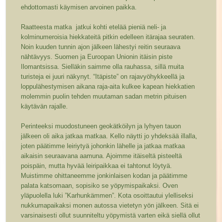
ehdottomasti käymisen arvoinen paikka.
Raatteesta matka jatkui kohti etelää pieniä neli- ja
kolminumeroisia hiekkateitä pitkin edelleen itärajaa seuraten.
Noin kuuden tunnin ajon jälkeen lähestyi reitin seuraava
nähtävyys. Suomen ja Euroopan Unionin itäisin piste
Ilomantsissa. Sielläkin saimme olla rauhassa, sillä muita
turisteja ei juuri näkynyt. “Itäpiste” on rajavyöhykkeellä ja
loppulähestymisen aikana raja-aita kulkee kapean hiekkatien
molemmin puolin tehden muutaman sadan metrin pituisen
käytävän rajalle.
Perinteeksi muodostuneen geokätköilyn ja lyhyen tauon
jälkeen oli aika jatkaa matkaa. Kello näytti jo yhdeksää illalla,
joten päätimme leiriytyä johonkin lähelle ja jatkaa matkaa
aikaisin seuraavana aamuna. Ajoimme itäiseltä pisteeltä
poispäin, mutta hyvää leiripaikkaa ei tahtonut löytyä.
Muistimme ohittaneemme jonkinlaisen kodan ja päätimme
palata katsomaan, sopisiko se yöpymispaikaksi. Oven
yläpuolella luki ”Karhunkämmen”. Kota osoittautui ylelliseksi
nukkumapaikaksi monen autossa vietetyn yön jälkeen. Sitä ei
varsinaisesti ollut suunniteltu yöpymistä varten eikä siellä ollut